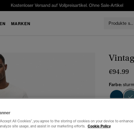
Kostenloser Versand auf Vollpreisartikel. Ohne Sale-Artikel
EN
MARKEN
Vintag
€94.99
Farbe:
sturm
anner
Auswählen G
“Accept All Cookies”, you agree to the storing of cookies on your device to enhance 
28/30
28
analyze site usage, and assist in our marketing efforts.
Cookie Policy