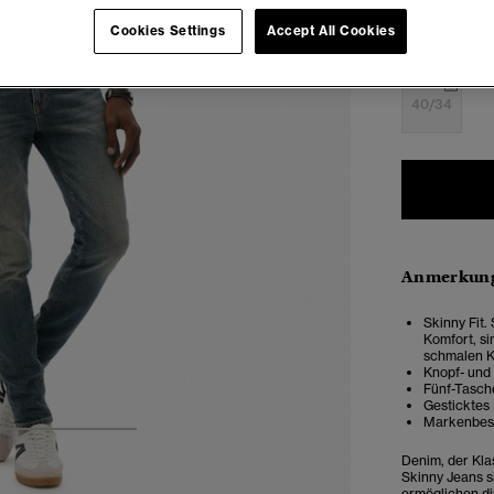
Cookies Settings
Accept All Cookies
34/34
3
40/34
Anmerkung
Skinny Fit.
Komfort, si
schmalen K
Knopf- und
Fünf-Tasch
Gesticktes
Markenbes
4
5
6
Denim, der Klas
Skinny Jeans s
ermöglichen dir