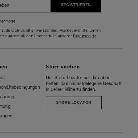
REGISTRIEREN
menmode
rst du dich damit einverstanden, Marketingmitteilungen
tere Informationen findest du in unserer
Datenschutz
nen
Store suchen
nis
Der Store Locator soll dir dabei
helfen, das nächstgelegene Geschäft
schäftsbedingungen
in deiner Nähe zu finden.
klärung
STORE LOCATOR
mmung
lungen