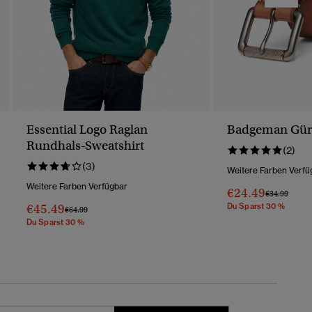
Essential Logo Raglan
Badgeman Gür
Rundhals-Sweatshirt
(2)
(3)
Weitere Farben Verfü
Weitere Farben Verfügbar
€24.49
Preis Wurde 
Bis
€34.99
€45.49
Du Sparst 30 %
Preis Wurde Reduziert Von
Bis
€64.99
Du Sparst 30 %