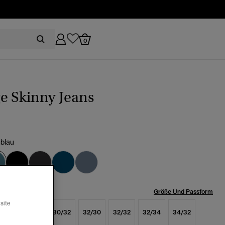
0
e Skinny Jeans
blau
Ausgewählt
röße:
Größe Und Passform
site
/32
30/30
30/32
32/30
32/32
32/34
34/32