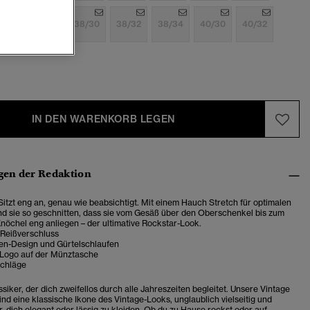
6/32
36/34
38/30
38/32
38/34
40/30
40/32
IN DEN WARENKORB LEGEN
en der Redaktion
 Sitzt eng an, genau wie beabsichtigt. Mit einem Hauch Stretch für optimalen
nd sie so geschnitten, dass sie vom Gesäß über den Oberschenkel bis zum
nöchel eng anliegen – der ultimative Rockstar-Look.
 Reißverschluss
en-Design und Gürtelschlaufen
 Logo auf der Münztasche
chläge
siker, der dich zweifellos durch alle Jahreszeiten begleitet. Unsere Vintage
ind eine klassische Ikone des Vintage-Looks, unglaublich vielseitig und
, dich elegant oder lässig zu kleiden.
Ob du zu Hause rockst oder auf