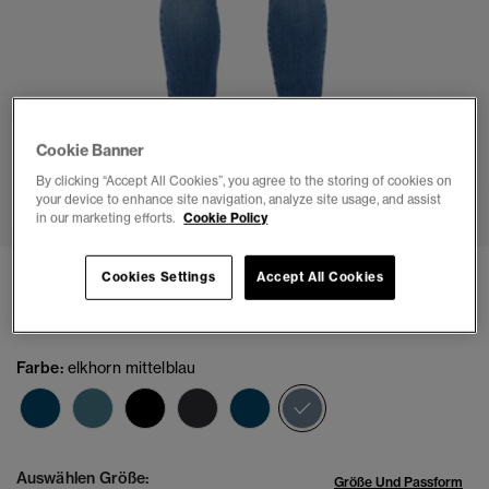
Cookie Banner
By clicking “Accept All Cookies”, you agree to the storing of cookies on
1
2
3
4
5
6
7
your device to enhance site navigation, analyze site usage, and assist
in our marketing efforts.
Cookie Policy
Vintage Skinny Jeans
Cookies Settings
Accept All Cookies
€94.99
Farbe:
elkhorn mittelblau
Ausgewählt
Auswählen Größe:
Größe Und Passform