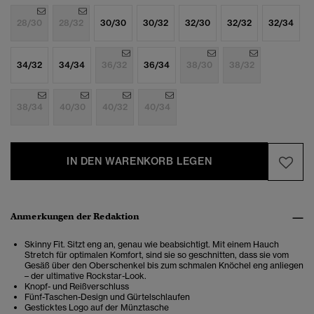
28/30
28/32
30/30
30/32
32/30
32/32
32/34
34/32
34/34
36/32
36/34
38/30
38/32
38/34
40/30
40/32
40/34
IN DEN WARENKORB LEGEN
Anmerkungen der Redaktion
Skinny Fit. Sitzt eng an, genau wie beabsichtigt. Mit einem Hauch
Stretch für optimalen Komfort, sind sie so geschnitten, dass sie vom
Gesäß über den Oberschenkel bis zum schmalen Knöchel eng anliegen
– der ultimative Rockstar-Look.
Knopf- und Reißverschluss
Fünf-Taschen-Design und Gürtelschlaufen
Gesticktes Logo auf der Münztasche