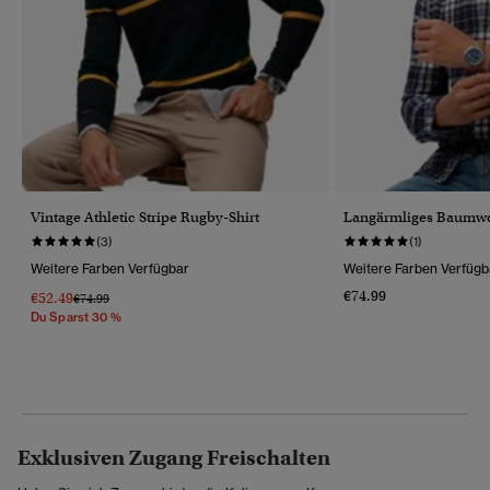
Vintage Athletic Stripe Rugby-Shirt
Langärmliges Baumwo
(3)
(1)
Weitere Farben Verfügbar
Weitere Farben Verfügb
€74.99
€52.49
Preis Wurde Reduziert Von
Bis
€74.99
Du Sparst 30 %
Exklusiven Zugang Freischalten