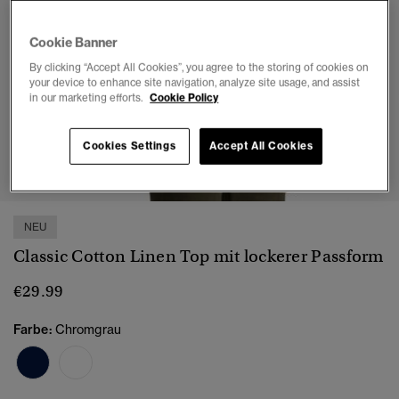
Cookie Banner
By clicking “Accept All Cookies”, you agree to the storing of cookies on
your device to enhance site navigation, analyze site usage, and assist
in our marketing efforts.
Cookie Policy
Cookies Settings
Accept All Cookies
1
2
3
4
5
6
7
NEU
Classic Cotton Linen Top mit lockerer Passform
€29.99
Farbe:
Chromgrau