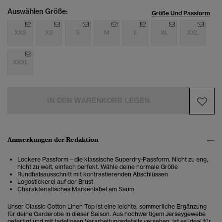
Auswählen Größe:
Größe Und Passform
XXS
XS
S
M
L
XL
XXL
XXXL
IN DEN WARENKORB LEGEN
Anmerkungen der Redaktion
Lockere Passform – die klassische Superdry-Passform. Nicht zu eng,
nicht zu weit, einfach perfekt. Wähle deine normale Größe
Rundhalsausschnitt mit kontrastierenden Abschlüssen
Logostickerei auf der Brust
Charakteristisches Markenlabel am Saum
Unser Classic Cotton Linen Top ist eine leichte, sommerliche Ergänzung
für deine Garderobe in dieser Saison. Aus hochwertigem Jerseygewebe
gefertigt und mit tadellosen Verarbeitungsdetails versehen, ist es ideal für