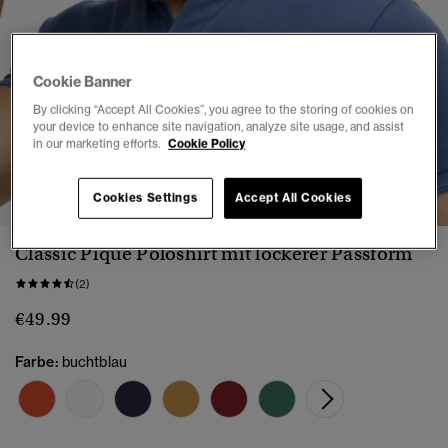
Cookie Banner
By clicking “Accept All Cookies”, you agree to the storing of cookies on
your device to enhance site navigation, analyze site usage, and assist
in our marketing efforts.
Cookie Policy
1
2
3
4
5
6
Cookies Settings
Accept All Cookies
Classic Pique Poloshirt mit lockerer Passform
(2)
€49.99
Farbe:
buchtblau