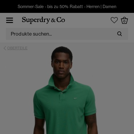
Sommer-Sale - bis zu 50% Rabatt -
Herren
|
Damen
0
OBERTEILE