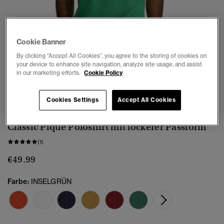
Cookie Banner
By clicking “Accept All Cookies”, you agree to the storing of cookies on
your device to enhance site navigation, analyze site usage, and assist
in our marketing efforts.
Cookie Policy
1
2
3
4
5
6
7
Cookies Settings
Accept All Cookies
Classic Pique Poloshirt mit lockerer Passform
(1)
€49.99
Farbe:
INSELGRÜN
Ausge