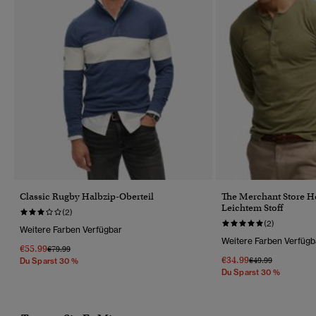
Classic Rugby Halbzip-Oberteil
The Merchant Store He
Leichtem Stoff
(2)
(2)
Weitere Farben Verfügbar
Weitere Farben Verfügb
€55.99
Preis Wurde Reduziert Von
Bis
€79.99
€34.99
Preis Wurde Reduz
Bis
€49.99
Du Sparst 30 %
Du Sparst 30 %