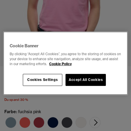
Cookie Banner
1
2
3
4
5
6
By clicking “Accept All Cookies”, you agree to the storing of cookies on
your device to enhance site navigation, analyze site usage, and assist
in our marketing efforts.
Cookie Policy
Vintage Destroy Poloshirt
Cookies Settings
Accept All Cookies
(2)
Preis wurde reduziert von
bis
€34.99
€49.99
Du sparst 30 %
Farbe:
fuchsia pink
Ausge