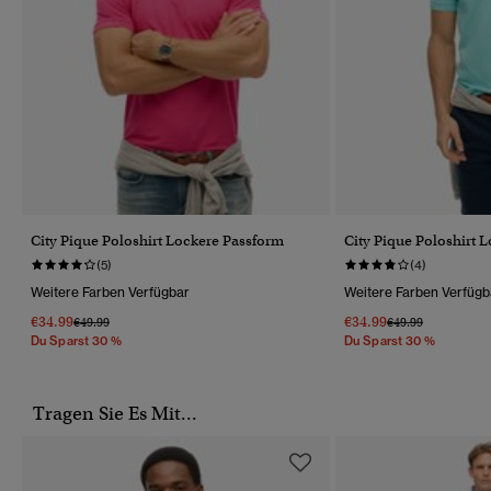
City Pique Poloshirt Lockere Passform
City Pique Poloshirt 
(5)
(4)
Weitere Farben Verfügbar
Weitere Farben Verfügb
€34.99
€34.99
Preis Wurde Reduziert Von
Bis
Preis Wurde Reduz
Bis
€49.99
€49.99
Du Sparst 30 %
Du Sparst 30 %
Tragen Sie Es Mit...