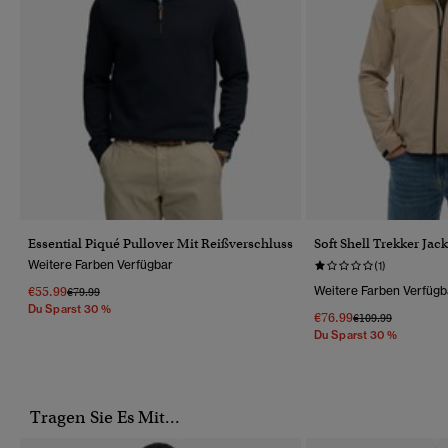
Essential Piqué Pullover Mit Reißverschluss
Soft Shell Trekker Jac
Weitere Farben Verfügbar
(1)
€55.99
Weitere Farben Verfügb
Preis Wurde Reduziert Von
Bis
€79.99
Du Sparst 30 %
€76.99
Preis Wurde Reduz
Bis
€109.99
Du Sparst 30 %
Tragen Sie Es Mit...