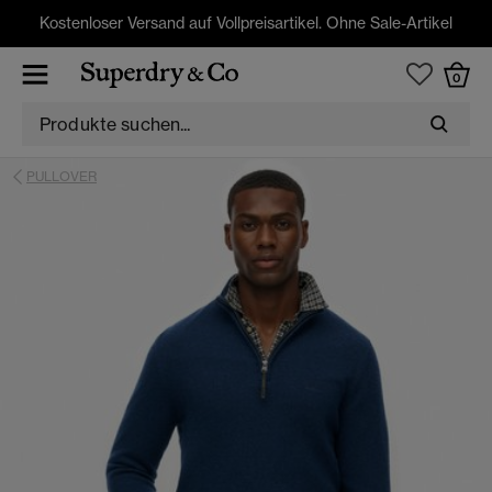
Kostenloser Versand auf Vollpreisartikel. Ohne Sale-Artikel
0
PULLOVER