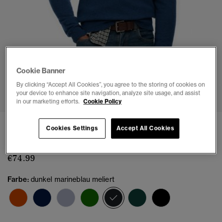
Cookie Banner
1
2
3
4
5
6
By clicking “Accept All Cookies”, you agree to the storing of cookies on
your device to enhance site navigation, analyze site usage, and assist
in our marketing efforts.
Cookie Policy
Wollmischung-Pullover mit Reißverschluss
Cookies Settings
Accept All Cookies
(3)
€74.99
Farbe:
dunkel marineblau meliert
Ausgewählt