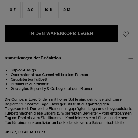
6-7
8-9
10-11
12-13
IN DEN WARENKORB LEGEN
Anmerkungen der Redaktion
Slip-on-Design
Obermaterial aus Gummi mit breitem Riemen
Gepolstertes Fußbett
Profilierte Außensohle
Geprägtes Superdry & Co Logo auf dem Riemen
Die Company Logo Sliders mit hoher Sohle sind dein unverzichtbarer
Begleiter für warme Tage – lässiger Stil trifft auf ganztägigen
Tragekomfort. Der breite Riemen mit geprägtem Logo und das gepolsterte
Fußbett machen diese Sliders zum perfekten Begleiter – vom entspannten
Tag am Pool bis zum Stadtbummel. Kombiniere sie mit Shorts und einem
Top für einen unkomplizierten Look, der die ganze Saison frisch bleibt.
UK 6-7, EU 40-41, US 7-8