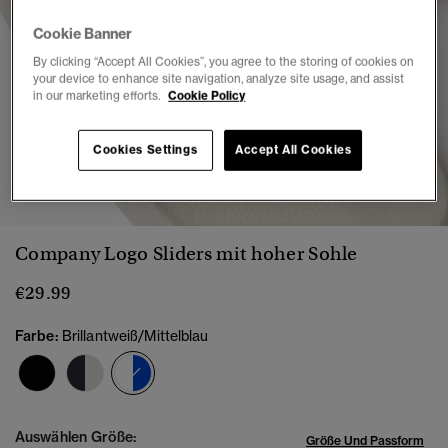
Cookie Banner
By clicking “Accept All Cookies”, you agree to the storing of cookies on
your device to enhance site navigation, analyze site usage, and assist
in our marketing efforts.
Cookie Policy
Cookies Settings
Accept All Cookies
1
2
3
4
5
6
7
8
Company Logo Sliders mit hoher Sohle
€29.99
Farbe:
Brillantweiß/Mittelblau
Ausgewählt
Auswählen Größe:
Größe Und Passform