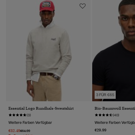
3 FÜR €65
Essential Logo Rundhals-Sweatshirt
Bio-Baumwoll Essentia
(3)
(40)
Weitere Farben Verfügbar
Weitere Farben Verfügb
€29.99
€32.49
Preis Wurde Reduziert Von
Bis
€64.99