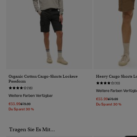
Organic Cotton Cargo-Shorts Lockere
Heavy Cargo Shorts L
Passform
(10)
(18)
Weitere Farben Verfügb
Weitere Farben Verfügbar
€55.99
Preis Wurde Reduz
Bis
€79.99
€55.99
Preis Wurde Reduziert Von
Bis
€79.99
Du Sparst 30 %
Du Sparst 30 %
Tragen Sie Es Mit...