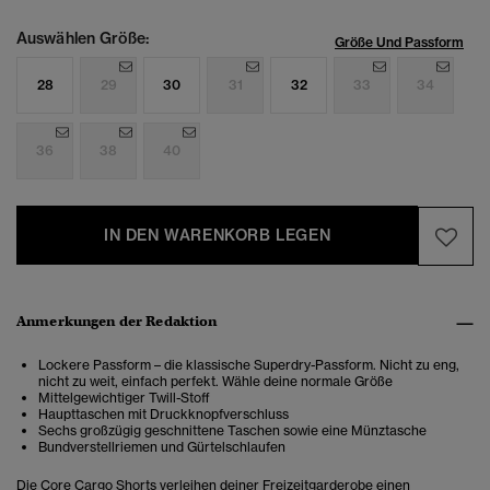
Auswählen Größe:
Größe Und Passform
28
29
30
31
32
33
34
36
38
40
IN DEN WARENKORB LEGEN
Anmerkungen der Redaktion
Lockere Passform – die klassische Superdry-Passform. Nicht zu eng,
nicht zu weit, einfach perfekt. Wähle deine normale Größe
Mittelgewichtiger Twill-Stoff
Haupttaschen mit Druckknopfverschluss
Sechs großzügig geschnittene Taschen sowie eine Münztasche
Bundverstellriemen und Gürtelschlaufen
Die Core Cargo Shorts verleihen deiner Freizeitgarderobe einen