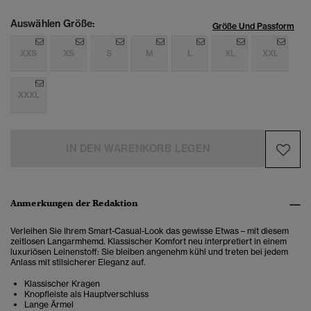
Auswählen Größe:
Größe Und Passform
XXS
XS
S
M
L
XL
XXL
XXXL
IN DEN WARENKORB LEGEN
Anmerkungen der Redaktion
Verleihen Sie Ihrem Smart-Casual-Look das gewisse Etwas – mit diesem
zeitlosen Langarmhemd. Klassischer Komfort neu interpretiert in einem
luxuriösen Leinenstoff: Sie bleiben angenehm kühl und treten bei jedem
Anlass mit stilsicherer Eleganz auf.
Klassischer Kragen
Knopfleiste als Hauptverschluss
Lange Ärmel