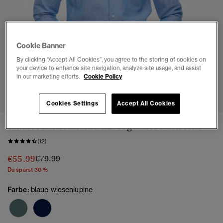
Cookie Banner
By clicking “Accept All Cookies”, you agree to the storing of cookies on
your device to enhance site navigation, analyze site usage, and assist
in our marketing efforts.
Cookie Policy
1
2
3
4
5
6
7
Cookies Settings
Accept All Cookies
Studios Leinenhemd mit regulärer Passform
(12)
Preis wurde reduziert von
bis
€55.99
€79.99
Du sparst 30 %
Farbe:
blaue wiesenlupine