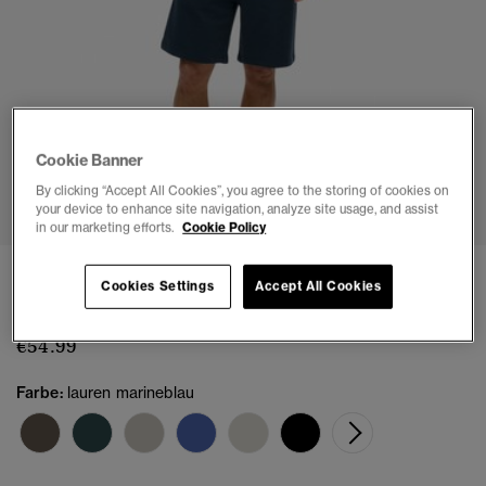
Cookie Banner
1
2
3
4
5
6
7
By clicking “Accept All Cookies”, you agree to the storing of cookies on
your device to enhance site navigation, analyze site usage, and assist
in our marketing efforts.
Cookie Policy
Essential Logo Jersey Shorts
Cookies Settings
Accept All Cookies
(1)
€54.99
Farbe:
lauren marineblau
Ausge