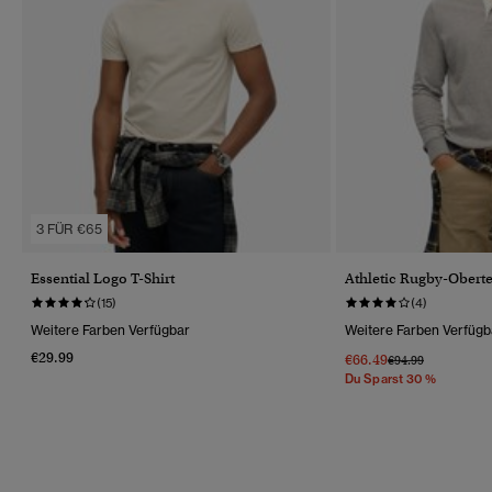
3 FÜR €65
Essential Logo T-Shirt
Athletic Rugby-Oberte
(15)
(4)
Weitere Farben Verfügbar
Weitere Farben Verfügb
€29.99
€66.49
Preis Wurde Reduz
Bis
€94.99
Du Sparst 30 %