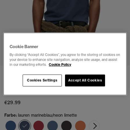
Cookie Banner
1
2
3
4
By clicking “Accept All Cookies”, you agree to the storing of cookies on
your device to enhance site navigation, analyze site usage, and assist
in our marketing efforts.
Cookie Policy
3 FÜR €65
Cookies Settings
Accept All Cookies
Bio-Baumwolle Essential Logo T-Shirt
(4)
€29.99
Farbe:
lauren marineblau/neon limette
Ausgewählt