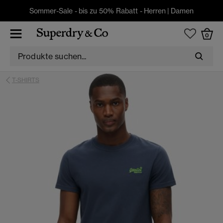
Sommer-Sale - bis zu 50% Rabatt -
Herren
|
Damen
0
T-SHIRTS