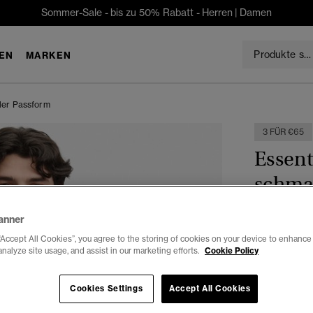
Sommer-Sale - bis zu 50% Rabatt -
Herren
|
Damen
EN
MARKEN
aler Passform
3 FÜR €65
Essent
schma
€29.99
anner
“Accept All Cookies”, you agree to the storing of cookies on your device to enhance 
Farbe:
Antik
analyze site usage, and assist in our marketing efforts.
Cookie Policy
Cookies Settings
Accept All Cookies