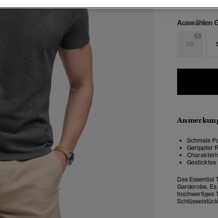
Auswählen G
XS
Anmerkung
Schmale Pas
Gerippter 
Charakteri
Gesticktes 
Das Essential T
Garderobe. Es 
hochwertiges Tr
4
5
6
Schlüsselstück