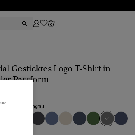
0
ial Gesticktes Logo T-Shirt in
ler Passform
site
grau meliert/Steingrau
Ausgewä