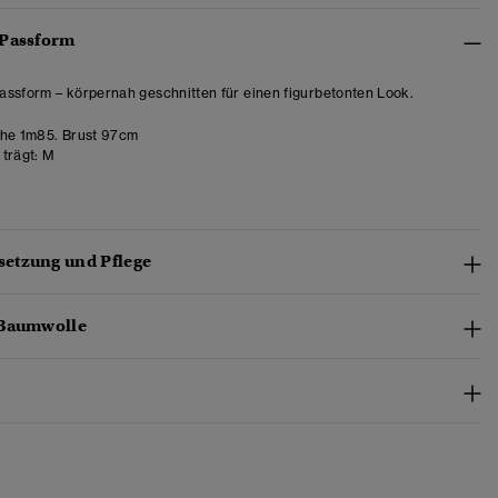
 Passform
ssform – körpernah geschnitten für einen figurbetonten Look.
he 1m85. Brust 97cm
trägt:
M
etzung und Pflege
-Baumwolle