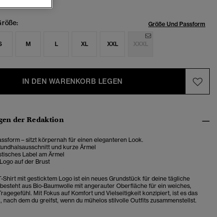
röße:
Größe Und Passform
S
M
L
XL
XXL
XXXL
IN DEN WARENKORB LEGEN
en der Redaktion
sform – sitzt körpernah für einen eleganteren Look.
Rundhalsausschnitt und kurze Ärmel
stisches Label am Ärmel
Logo auf der Brust
-Shirt mit gesticktem Logo ist ein neues Grundstück für deine tägliche
besteht aus Bio-Baumwolle mit angerauter Oberfläche für ein weiches,
agegefühl. Mit Fokus auf Komfort und Vielseitigkeit konzipiert, ist es das
, nach dem du greifst, wenn du mühelos stilvolle Outfits zusammenstellst.