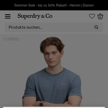
Sommer-Sale - bis zu 50% Rabatt -
Herren
|
Damen
0
T-SHIRTS