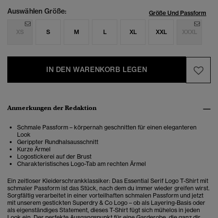
Auswählen Größe:
Größe Und Passform
XS
S
M
L
XL
XXL
XXXL
IN DEN WARENKORB LEGEN
Anmerkungen der Redaktion
Schmale Passform – körpernah geschnitten für einen eleganteren
Look
Gerippter Rundhalsausschnitt
Kurze Ärmel
Logostickerei auf der Brust
Charakteristisches Logo-Tab am rechten Ärmel
Ein zeitloser Kleiderschrankklassiker: Das Essential Serif Logo T-Shirt mit
schmaler Passform ist das Stück, nach dem du immer wieder greifen wirst.
Sorgfältig verarbeitet in einer vorteilhaften schmalen Passform und jetzt
mit unserem gestickten Superdry & Co Logo – ob als Layering-Basis oder
als eigenständiges Statement, dieses T-Shirt fügt sich mühelos in jeden
Look ein. Der perfekte Ausgangspunkt für eine Garderobe, die ganz dir