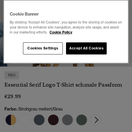
Cookie Banner
By clicking “Accept All Cookies”, you agree to the storing of cookies on
your device to enhance site navigation, analyze site usage, and assist
in our marketing efforts.
Cookie Policy
Cookies Settings
Accept All Cookies
1
2
3
4
5
6
NEU
Essential Serif Logo T-Shirt schmale Passform
€29.99
Farbe:
Strohgrau meliert/Grau