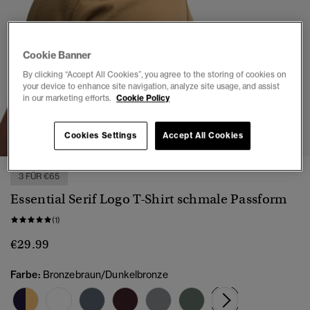
Cookie Banner
By clicking “Accept All Cookies”, you agree to the storing of cookies on
your device to enhance site navigation, analyze site usage, and assist
in our marketing efforts.
Cookie Policy
1
2
3
4
5
6
7
Cookies Settings
Accept All Cookies
3 FÜR €65
Essential Serif Logo T-Shirt schmale Passform
(1)
€29.99
Farbe:
Bronzebraun/Dunkelbronze
Ausgewählt