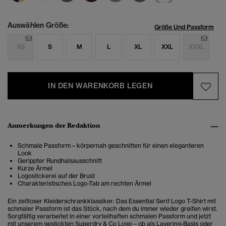
Auswählen Größe:
Größe Und Passform
XS
S
M
L
XL
XXL
XXXL
IN DEN WARENKORB LEGEN
Anmerkungen der Redaktion
Schmale Passform – körpernah geschnitten für einen eleganteren
Look
Gerippter Rundhalsausschnitt
Kurze Ärmel
Logostickerei auf der Brust
Charakteristisches Logo-Tab am rechten Ärmel
Ein zeitloser Kleiderschrankklassiker: Das Essential Serif Logo T-Shirt mit
schmaler Passform ist das Stück, nach dem du immer wieder greifen wirst.
Sorgfältig verarbeitet in einer vorteilhaften schmalen Passform und jetzt
mit unserem gestickten Superdry & Co Logo – ob als Layering-Basis oder