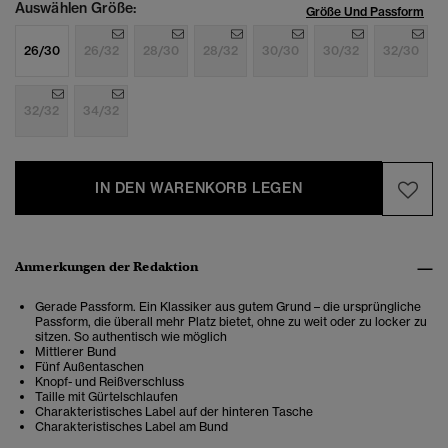
Auswählen Größe:
Größe Und Passform
26/30
26/32
28/30
28/32
30/30
30/32
32/30
32/32
34/32
IN DEN WARENKORB LEGEN
Anmerkungen der Redaktion
Gerade Passform. Ein Klassiker aus gutem Grund – die ursprüngliche
Passform, die überall mehr Platz bietet, ohne zu weit oder zu locker zu
sitzen. So authentisch wie möglich
Mittlerer Bund
Fünf Außentaschen
Knopf- und Reißverschluss
Taille mit Gürtelschlaufen
Charakteristisches Label auf der hinteren Tasche
Charakteristisches Label am Bund