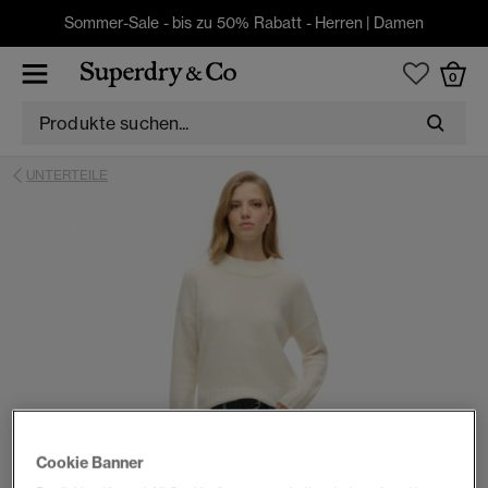
Sommer-Sale - bis zu 50% Rabatt -
Herren
|
Damen
0
UNTERTEILE
Cookie Banner