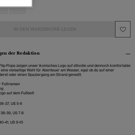
-6
7-8
IN DEN WARENKORB LEGEN
en der Redaktion
Flip-Flops zeigen unser ikonisches Logo auf stilvolle und dennoch komfortable
 eine vielseitige Wahl für Abenteuer am Wasser, egal ob du auf einer
derst oder einen Spaziergang am Strand genießt.
r Fußriemen
ng
ogo auf dem Fußbett
 36-37, US 5-6
 38-39, US 7-8
40-41, US 9-10