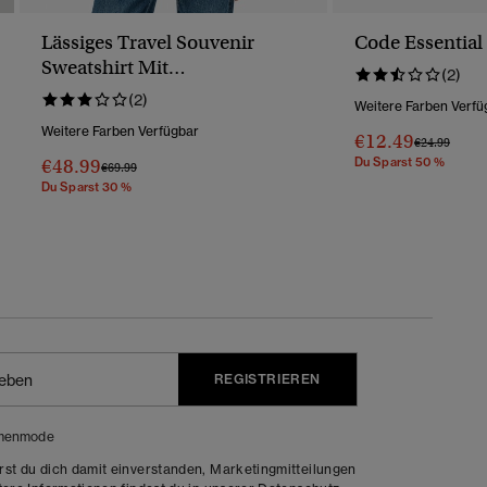
Lässiges Travel Souvenir
Code Essential
Sweatshirt Mit
(2)
Rundhalsausschnitt
(2)
Weitere Farben Verfü
Weitere Farben Verfügbar
€12.49
Preis Wurde 
Bis
€24.99
€48.99
Du Sparst 50 %
Preis Wurde Reduziert Von
Bis
€69.99
Du Sparst 30 %
REGISTRIEREN
menmode
rst du dich damit einverstanden, Marketingmitteilungen