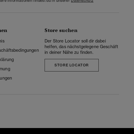
tere Informationen findest du in unserer
Datenschutz
nen
Store suchen
nis
Der Store Locator soll dir dabei
helfen, das nächstgelegene Geschäft
schäftsbedingungen
in deiner Nähe zu finden.
klärung
STORE LOCATOR
mmung
lungen