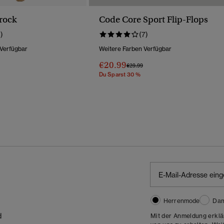
rock
Code Core Sport Flip-Flops
1)
(7)
 Verfügbar
Weitere Farben Verfügbar
€20.99
Wurde Reduziert Von
Bis
Preis Wurde Reduziert Von
Bis
€29.99
Du Sparst 30 %
Herrenmode
Da
d
Mit der Anmeldung erklä