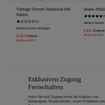
Vintage Tweed-Minirock Mit
Jeans-Mini
Falten
(
(1)
Weitere Farben
Weitere Farben Verfügbar
€45.49
Preis 
€64.99
€48.99
Du Sparst 30 %
Preis Wurde Reduziert Von
Bis
€69.99
Du Sparst 30 %
Exklusiven Zugang
Freischalten
Holen Sie sich Zugang hinter die Kulissen von
Kampagnen, Kooperationen, neuen Produkten un