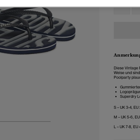
3-4
5
Anmerkung
Diese Vintage 
Weise und sind
Poolparty plau
Gummierte
Logoprägu
Superdry L
S – UK 3-4, EU
M – UK 5-6, EU
5
6
7
8
L – UK 7-8, EU 