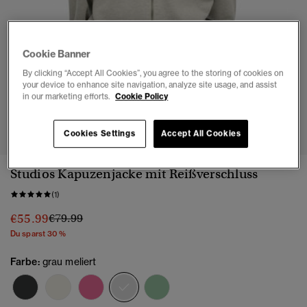
Cookie Banner
By clicking “Accept All Cookies”, you agree to the storing of cookies on
your device to enhance site navigation, analyze site usage, and assist
in our marketing efforts.
Cookie Policy
1
2
3
4
5
Cookies Settings
Accept All Cookies
Studios Kapuzenjacke mit Reißverschluss
(1)
Preis wurde reduziert von
bis
€55.99
€79.99
Du sparst 30 %
Farbe:
grau meliert
Ausgewählt