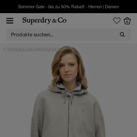
Sommer-Sale - bis zu 50% Rabatt -
Herren
|
Damen
0
HOODIES UND SWEATSHIRTS