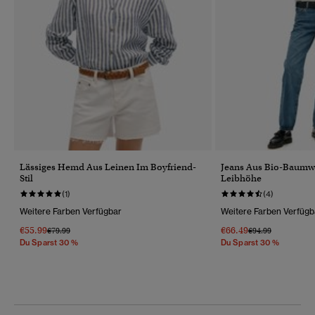
Lässiges Hemd Aus Leinen Im Boyfriend-
Jeans Aus Bio-Baumwo
Stil
Leibhöhe
(1)
(4)
Weitere Farben Verfügbar
Weitere Farben Verfügb
€55.99
€66.49
Preis Wurde Reduziert Von
Bis
Preis Wurde Reduz
Bis
€79.99
€94.99
Du Sparst 30 %
Du Sparst 30 %