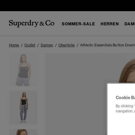
SOMMER-SALE
HERREN
DAM
Home
Outlet
Damen
Oberteile
Athletic Essentials Button Dow
Cookie B
By clicking 
navigation, 