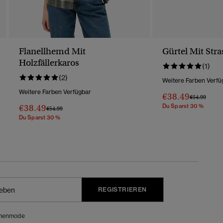
Flanellhemd Mit
Gürtel Mit Stra
Holzfällerkaros
(1)
(2)
Weitere Farben Verfü
Weitere Farben Verfügbar
€38.49
Preis Wurde 
Bis
€54.99
€38.49
Du Sparst 30 %
Preis Wurde Reduziert Von
Bis
€54.99
Du Sparst 30 %
REGISTRIEREN
menmode