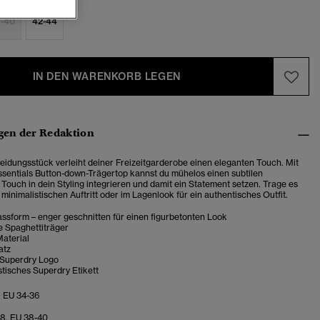
-40
42-44
IN DEN WARENKORB LEGEN
en der Redaktion
leidungsstück verleiht deiner Freizeitgarderobe einen eleganten Touch. Mit
ssentials Button-down-Trägertop kannst du mühelos einen subtilen
 Touch in dein Styling integrieren und damit ein Statement setzen.
Trage es
n minimalistischen Auftritt oder im Lagenlook für ein authentisches Outfit.
ssform – enger geschnitten für einen figurbetonten Look
e Spaghettiträger
Material
atz
 Superdry Logo
tisches Superdry Etikett
, EU 34-36
-8, EU 38-40