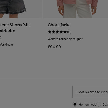
tene Shorts Mit
Chore Jacke
Leibhöhe
(3)
1)
Weitere Farben Verfügbar
 Verfügbar
€94.99
Wurde Reduziert Von
Bis
Herrenmode
Da