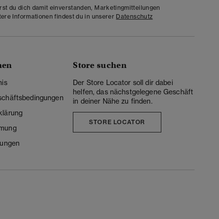
rst du dich damit einverstanden, Marketingmitteilungen
tere Informationen findest du in unserer
Datenschutz
nen
Store suchen
nis
Der Store Locator soll dir dabei
helfen, das nächstgelegene Geschäft
schäftsbedingungen
in deiner Nähe zu finden.
klärung
STORE LOCATOR
mmung
lungen