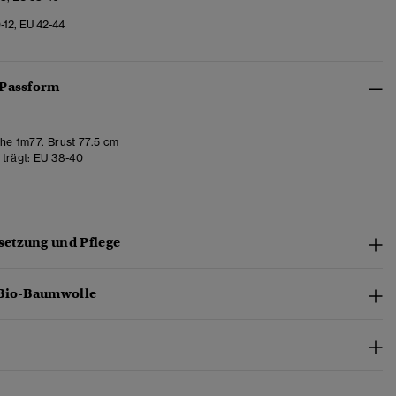
0-12, EU 42-44
 Passform
e 1m77. Brust 77.5 cm
trägt:
EU 38-40
etzung und Pflege
 Bio-Baumwolle