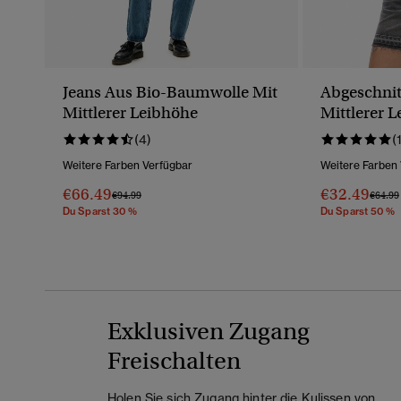
Jeans Aus Bio-Baumwolle Mit
Abgeschnit
Mittlerer Leibhöhe
Mittlerer 
(4)
(
Weitere Farben Verfügbar
Weitere Farben
€66.49
€32.49
Preis Wurde Reduziert Von
Bis
Preis 
€94.99
€64.99
Du Sparst 30 %
Du Sparst 50 %
Exklusiven Zugang
Freischalten
Holen Sie sich Zugang hinter die Kulissen von