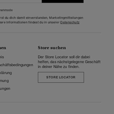
menmode
rst du dich damit einverstanden, Marketingmitteilungen
tere Informationen findest du in unserer
Datenschutz
nen
Store suchen
nis
Der Store Locator soll dir dabei
helfen, das nächstgelegene Geschäft
schäftsbedingungen
in deiner Nähe zu finden.
klärung
STORE LOCATOR
mmung
lungen