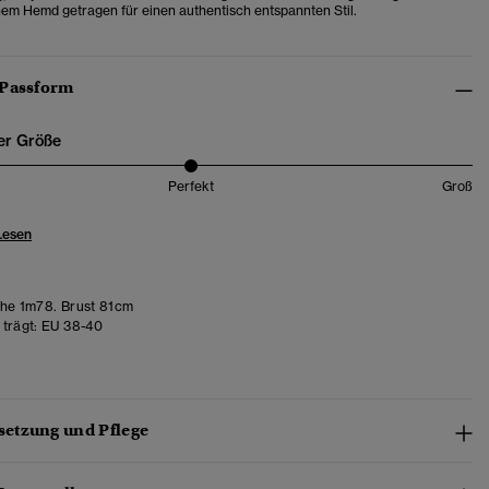
inem Hemd getragen für einen authentisch entspannten Stil.
 Passform
er Größe
Perfekt
Groß
Lesen
e 1m78. Brust 81cm
trägt:
EU 38-40
etzung und Pflege