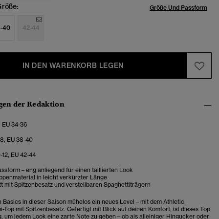
röße:
Größe Und Passform
-40
42-44
IN DEN WARENKORB LEGEN
en der Redaktion
, EU 34-36
-8, EU 38-40
0-12, EU 42-44
sform – eng anliegend für einen taillierten Look
penmaterial in leicht verkürzter Länge
t mit Spitzenbesatz und verstellbaren Spaghettiträgern
n Basics in dieser Saison mühelos ein neues Level – mit dem Athletic
-Top mit Spitzenbesatz. Gefertigt mit Blick auf deinen Komfort, ist dieses Top
ug, um jedem Look eine zarte Note zu geben – ob als alleiniger Hingucker oder