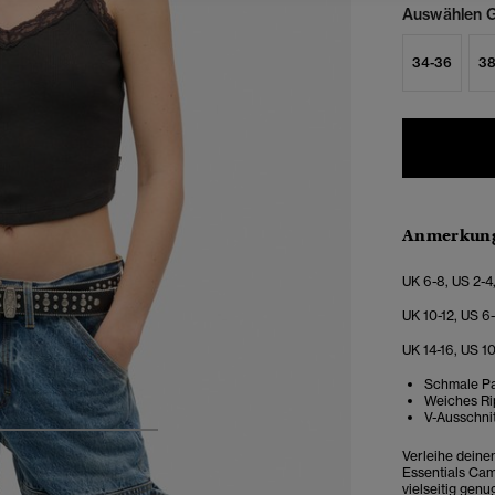
Auswählen G
34-36
38
Anmerkung
UK 6-8, US 2-4
UK 10-12, US 6
UK 14-16, US 1
Schmale Pas
Weiches Rip
V-Ausschnit
4
5
6
7
Verleihe deine
Essentials Cami
vielseitig gen