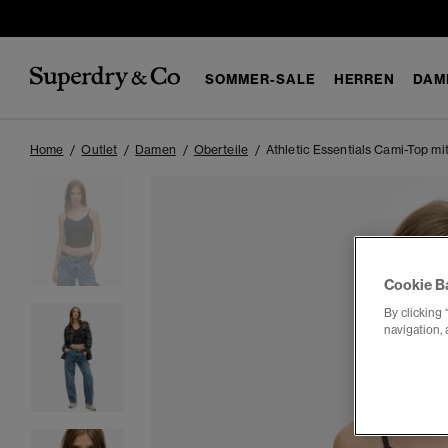
SOMMER-SALE
HERREN
DAM
Home
Outlet
Damen
Oberteile
Athletic Essentials Cami-Top m
Cookie B
By clicking 
navigation, 