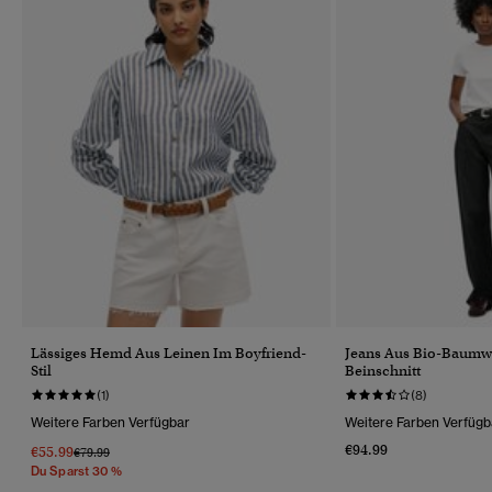
Lässiges Hemd Aus Leinen Im Boyfriend-
Jeans Aus Bio-Baumw
Stil
Beinschnitt
(1)
(8)
Weitere Farben Verfügbar
Weitere Farben Verfügb
€94.99
€55.99
Preis Wurde Reduziert Von
Bis
€79.99
Du Sparst 30 %