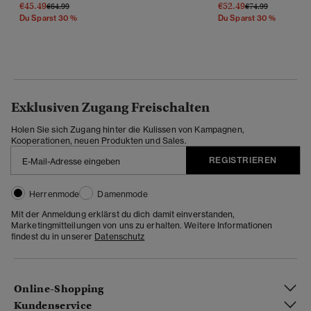
€45.49
€52.49
Preis Wurde Reduziert Von
Bis
Preis Wurde Reduz
Bis
€64.99
€74.99
Du Sparst 30 %
Du Sparst 30 %
Exklusiven Zugang Freischalten
Holen Sie sich Zugang hinter die Kulissen von Kampagnen,
Kooperationen, neuen Produkten und Sales.
REGISTRIEREN
Herrenmode
Damenmode
Mit der Anmeldung erklärst du dich damit einverstanden,
Marketingmitteilungen von uns zu erhalten. Weitere Informationen
findest du in unserer
Datenschutz
Online-Shopping
Kundenservice