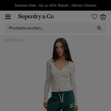
Sommer-Sale - bis zu 50% Rabatt -
Herren
|
Damen
0
UNTERTEILE