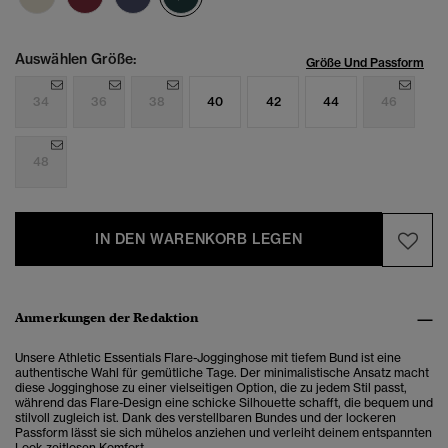
Auswählen Größe:
Größe Und Passform
34
36
38
40
42
44
46
48
IN DEN WARENKORB LEGEN
Anmerkungen der Redaktion
Unsere Athletic Essentials Flare-Jogginghose mit tiefem Bund ist eine
authentische Wahl für gemütliche Tage. Der minimalistische Ansatz macht
diese Jogginghose zu einer vielseitigen Option, die zu jedem Stil passt,
während das Flare-Design eine schicke Silhouette schafft, die bequem und
stilvoll zugleich ist. Dank des verstellbaren Bundes und der lockeren
Passform lässt sie sich mühelos anziehen und verleiht deinem entspannten
Look zeitlosen Komfort.