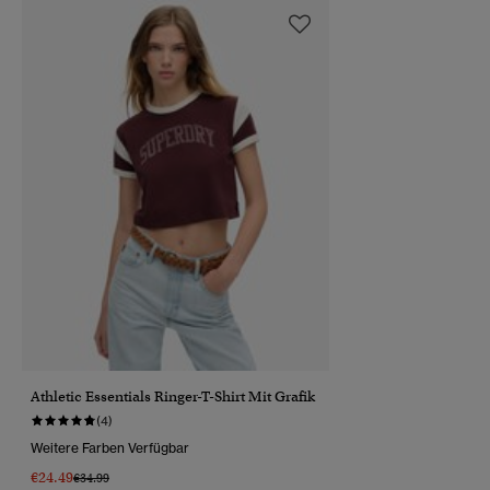
Athletic Essentials Ringer-T-Shirt Mit Grafik
(4)
Weitere Farben Verfügbar
€24.49
Preis Wurde Reduziert Von
Bis
€34.99