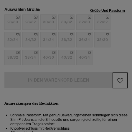
Auswählen Größe:
Größe Und Passform
28/30
28/32
30/30
30/32
32/30
32/32
32/34
34/32
34/34
36/32
36/34
38/30
38/32
38/34
40/30
40/32
40/34
IN DEN WARENKORB LEGEN
Anmerkungen der Redaktion
Schmale Passform. Mit genug Bewegungsfreiheit schmiegen sich diese
Slim-Fit-Jeans an die Silhouette und sorgen gleichzeitig für einen
entspannten Tragekomfort.
Knopfverschluss mit Reißverschluss