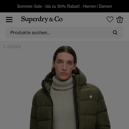
Sommer-Sale - bis zu 50% Rabatt -
Herren
|
Damen
0
JACKEN