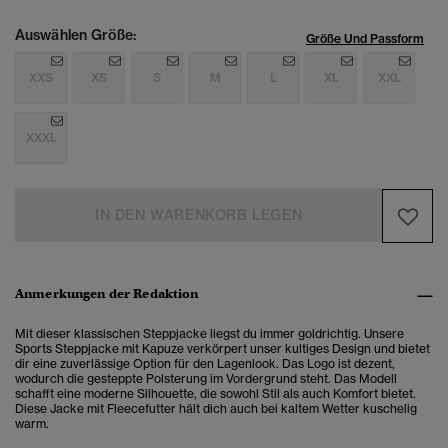
Auswählen Größe:
Größe Und Passform
XXS
XS
S
M
L
XL
XXL
XXXL
IN DEN WARENKORB LEGEN
Anmerkungen der Redaktion
Mit dieser klassischen Steppjacke liegst du immer goldrichtig. Unsere
Sports Steppjacke mit Kapuze verkörpert unser kultiges Design und bietet
dir eine zuverlässige Option für den Lagenlook. Das Logo ist dezent,
wodurch die gesteppte Polsterung im Vordergrund steht. Das Modell
schafft eine moderne Silhouette, die sowohl Stil als auch Komfort bietet.
Diese Jacke mit Fleecefutter hält dich auch bei kaltem Wetter kuschelig
warm.