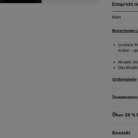
Entspricht d
Klein
Bewertungen 
Lockere Pa
locker – g
Modell:
Hö
Das Model 
Größentabelle
Zusammens
Über 50 %
Kontakt