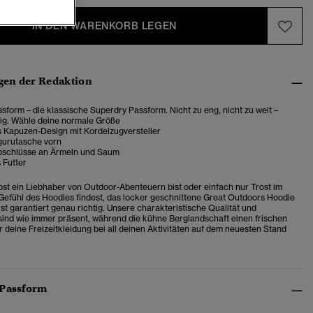
IN DEN WARENKORB LEGEN
en der Redaktion
sform – die klassische Superdry Passform. Nicht zu eng, nicht zu weit –
tig. Wähle deine normale Größe
s Kapuzen-Design mit Kordelzugversteller
urutasche vorn
bschlüsse an Ärmeln und Saum
 Futter
lbst ein Liebhaber von Outdoor-Abenteuern bist oder einfach nur Trost im
Gefühl des Hoodies findest, das locker geschnittene Great Outdoors Hoodie
st garantiert genau richtig. Unsere charakteristische Qualität und
sind wie immer präsent, während die kühne Berglandschaft einen frischen
r deine Freizeitkleidung bei all deinen Aktivitäten auf dem neuesten Stand
 Passform