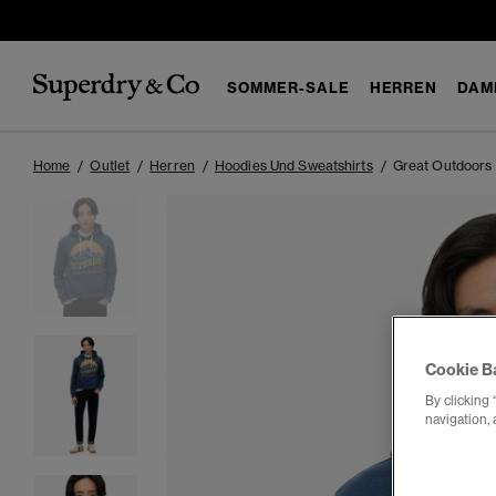
SOMMER-SALE
HERREN
DAM
Home
Outlet
Herren
Hoodies Und Sweatshirts
Great Outdoors 
Cookie B
By clicking 
navigation, 