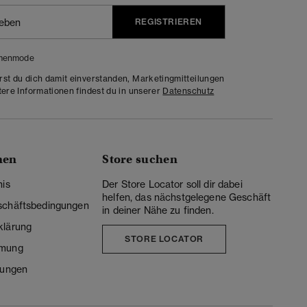
REGISTRIEREN
menmode
rst du dich damit einverstanden, Marketingmitteilungen
tere Informationen findest du in unserer
Datenschutz
nen
Store suchen
nis
Der Store Locator soll dir dabei
helfen, das nächstgelegene Geschäft
schäftsbedingungen
in deiner Nähe zu finden.
klärung
STORE LOCATOR
mmung
lungen