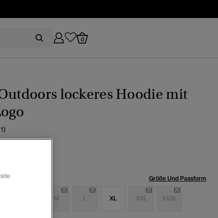
0
Outdoors lockeres Hoodie mit
Logo
(1)
eis wurde reduziert von
bis
79.99
röße:
site
Größe Und Passform
S
S
M
L
XL
XXL
XXXL