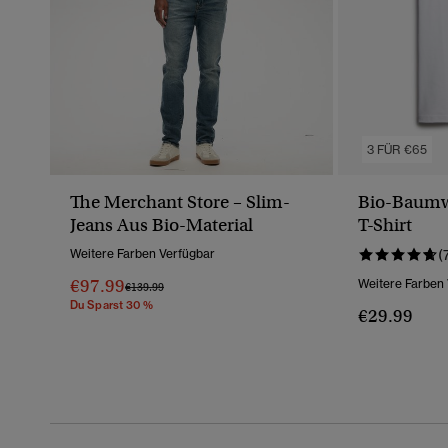
3 FÜR €65
The Merchant Store – Slim-
Bio-Baumwo
Jeans Aus Bio-Material
T-Shirt
Weitere Farben Verfügbar
(
€97.99
Weitere Farben
Preis Wurde Reduziert Von
Bis
€139.99
Du Sparst 30 %
€29.99