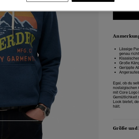
Anmerkung
Lässige Pas
genau rich
Klassische
Große Käng
Gerippte A
Angerautes
Egal, ob du se
nostalgischen 
mit Core Logo i
Gemütlichkeit 
Look bietet, de
hält.
4
5
6
Größe und