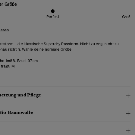
er Größe
Perfekt
Groß
Lesen
ssform – die klassische Superdry Passform. Nicht zu eng, nicht zu
enau richtig. Wähle deine normale Größe.
he 1m88. Brust 97cm
trägt:
M
etzung und Pflege
 Bio-Baumwolle