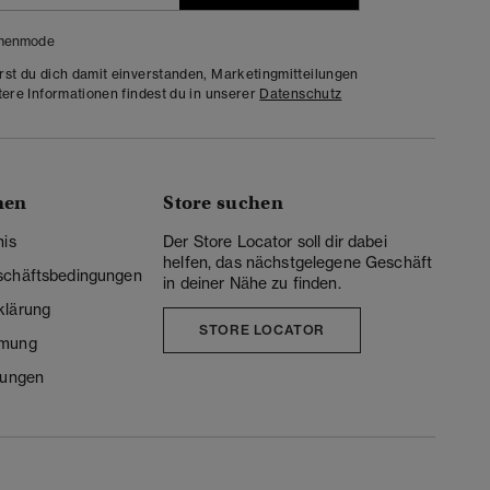
menmode
rst du dich damit einverstanden, Marketingmitteilungen
tere Informationen findest du in unserer
Datenschutz
nen
Store suchen
nis
Der Store Locator soll dir dabei
helfen, das nächstgelegene Geschäft
schäftsbedingungen
in deiner Nähe zu finden.
klärung
STORE LOCATOR
mmung
lungen