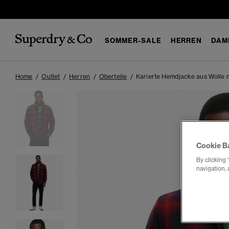
SOMMER-SALE
HERREN
DAM
Home
Outlet
Herren
Oberteile
Karierte Hemdjacke aus Wolle m
Cookie B
By clicking 
navigation, 