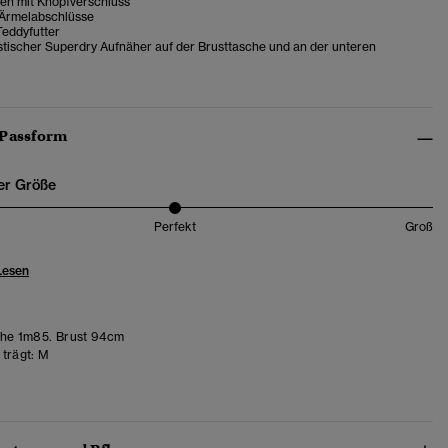
en mit Knopfverschluss
Ärmelabschlüsse
Teddyfutter
stischer Superdry Aufnäher auf der Brusttasche und an der unteren
 Passform
er Größe
Perfekt
Groß
Lesen
he 1m85. Brust 94cm
trägt:
M