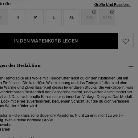
röße:
Größe Und Passform
S
S
M
L
XL
XXL
XXXL
IN DEN WARENKORB LEGEN
en der Redaktion
en Hemdjacke aus Wolle mit Fleecefutter holst du dir den rustikalen Stil mit
 Einflüssen. Die luxuriöse Wollmischung und das Teddyfellfutter sind eine
 Wärme und Zuverlässigkeit dieses legendären Stücks. Sie verkörpern, was
verzichtbaren Bestandteil der Garderobe macht, und werten es mit moderner
 auf. Das traditionelle Karomuster erinnert an Vintage-Designs. Das Modell
 Look mit einer zuverlässigen, bequemen Schicht, auf die du dich verlassen
as Wetter kühler wird.
sform – die klassische Superdry Passform. Nicht zu eng, nicht zu weit –
tig. Wähle deine normale Größe
gewebe
Kragen