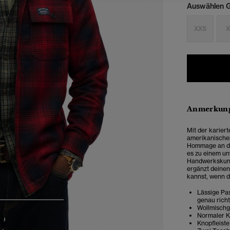
Auswählen G
XXS
X
Anmerkung
Mit der kariert
amerikanischen
Hommage an die
es zu einem un
Handwerkskunst
ergänzt deinen
kannst, wenn d
Lässige Pas
genau rich
4
5
6
Wollmisch
Normaler 
Knopfleiste