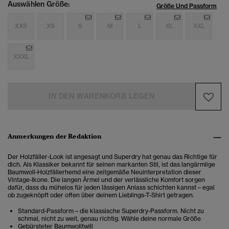
Auswählen Größe:
Größe Und Passform
XXS
XS
S
M
L
XL
XXL
XXXL
IN DEN WARENKORB LEGEN
Anmerkungen der Redaktion
Der Holzfäller-Look ist angesagt und Superdry hat genau das Richtige für
dich. Als Klassiker bekannt für seinen markanten Stil, ist das langärmlige
Baumwoll-Holzfällerhemd eine zeitgemäße Neuinterpretation dieser
Vintage-Ikone. Die langen Ärmel und der verlässliche Komfort sorgen
dafür, dass du mühelos für jeden lässigen Anlass schichten kannst – egal
ob zugeknöpft oder offen über deinem Lieblings-T-Shirt getragen.
Standard-Passform – die klassische Superdry-Passform. Nicht zu
schmal, nicht zu weit, genau richtig. Wähle deine normale Größe
Gebürsteter Baumwolltwill