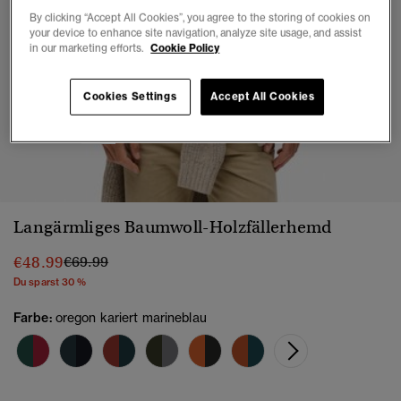
By clicking “Accept All Cookies”, you agree to the storing of cookies on
your device to enhance site navigation, analyze site usage, and assist
in our marketing efforts.
Cookie Policy
Cookies Settings
Accept All Cookies
1
2
3
4
5
6
7
Langärmliges Baumwoll-Holzfällerhemd
Preis wurde reduziert von
bis
€48.99
€69.99
Du sparst 30 %
Farbe:
oregon kariert marineblau