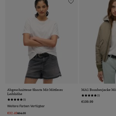
Abgeschnittene Shorts Mit Mittlerer
MA1 Bomberjacke Mi
Leibhöhe
(1)
(1)
€109.99
Weitere Farben Verfügbar
€32.49
Preis Wurde Reduziert Von
Bis
€64.99