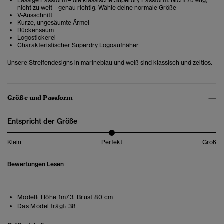
Lässige Passform – die klassische Superdry Passform. Nicht zu eng,
nicht zu weit – genau richtig. Wähle deine normale Größe
V-Ausschnitt
Kurze, ungesäumte Ärmel
Rückensaum
Logostickerei
Charakteristischer Superdry Logoaufnäher
Unsere Streifendesigns in marineblau und weiß sind klassisch und zeitlos.
Größe und Passform
Entspricht der Größe
Klein
Perfekt
Groß
Bewertungen Lesen
Modell:
Höhe 1m73. Brust 80 cm
Das Model trägt:
38