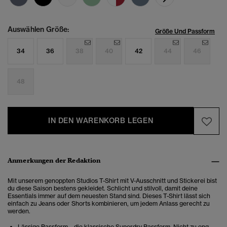
Auswählen Größe:
Größe Und Passform
34
36
38
40
42
44
46
48
IN DEN WARENKORB LEGEN
Anmerkungen der Redaktion
Mit unserem genoppten Studios T-Shirt mit V-Ausschnitt und Stickerei bist
du diese Saison bestens gekleidet. Schlicht und stilvoll, damit deine
Essentials immer auf dem neuesten Stand sind. Dieses T-Shirt lässt sich
einfach zu Jeans oder Shorts kombinieren, um jedem Anlass gerecht zu
werden.
Lässige Passform – die klassische Superdry Passform. Nicht zu eng,