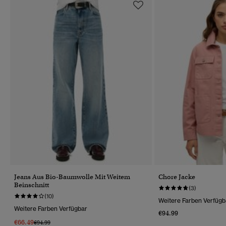
Jeans Aus Bio-Baumwolle Mit Weitem
Chore Jacke
Beinschnitt
(3)
(10)
Weitere Farben Verfügb
Weitere Farben Verfügbar
€94.99
€66.49
Preis Wurde Reduziert Von
Bis
€94.99