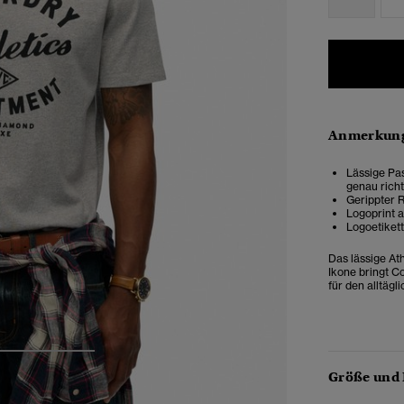
Anmerkung
Lässige Pas
genau richt
Gerippter 
Logoprint a
Logoetikett
Das
lässige At
Ikone bringt C
für den alltägl
3
4
5
Größe und