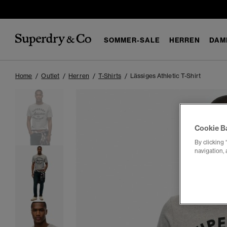
SOMMER-SALE
HERREN
DAM
Home
Outlet
Herren
T-Shirts
Lässiges Athletic T-Shirt
Cookie B
By clicking 
navigation, 