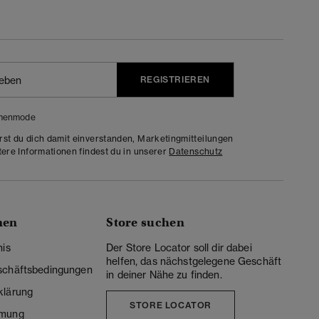
REGISTRIEREN
menmode
rst du dich damit einverstanden, Marketingmitteilungen
tere Informationen findest du in unserer
Datenschutz
nen
Store suchen
nis
Der Store Locator soll dir dabei
helfen, das nächstgelegene Geschäft
schäftsbedingungen
in deiner Nähe zu finden.
klärung
STORE LOCATOR
mmung