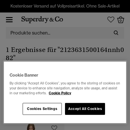
Kostenloser Versand auf Vollpreisartikel. Ohne Sale-Artikel
0
1 Ergebnisse für
"2123631500164nnh0
82"
Cookie Banner
Damen
By clicking “Accept All Cookies”, you agree to the storing of cookies on
your device to enhance site navigation, analyze site usage, and assist
in our marketing efforts.
Cookie Policy
1 ARTIKEL
FILTERN & SORTIEREN
Cookies Settings
Accept All Cookies