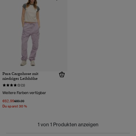
Para Cargohose mit
niedriger Leibhöhe
(3)
Weitere Farben verfügbar
€62.99
Preis wurde reduziert von
bis
€89.99
Du sparst 30 %
1 von 1 Produkten anzeigen