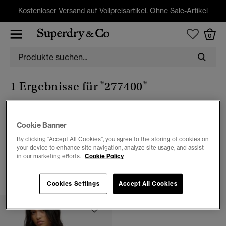
Kostenloser Versand auf Vollpreisartikel. Ohne Sale-Artikel
0
1 Ergebnisse für
"277400"
Cookie Banner
Damen
By clicking “Accept All Cookies”, you agree to the storing of cookies on
your device to enhance site navigation, analyze site usage, and assist
1 ARTIKEL
in our marketing efforts.
Cookie Policy
FILTERN & SORTIEREN
Cookies Settings
Accept All Cookies