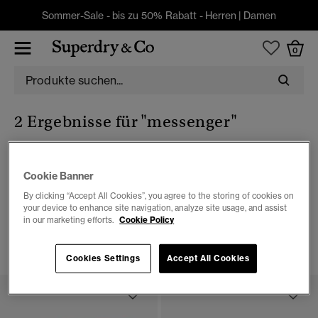
Sommer-Sale - bis zu 50% Rabatt -
Herren
|
Damen
0
2 Ergebnisse für
"messenger"
Cookie Banner
Damen
By clicking “Accept All Cookies”, you agree to the storing of cookies on
your device to enhance site navigation, analyze site usage, and assist
2 ARTIKEL
in our marketing efforts.
Cookie Policy
FILTERN & SORTIEREN
Cookies Settings
Accept All Cookies