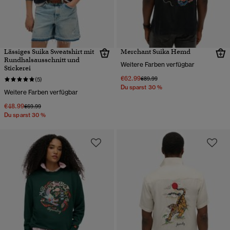
Lässiges Suika Sweatshirt mit
Merchant Suika Hemd
Rundhalsausschnitt und
Weitere Farben verfügbar
Stickerei
€62.99
Preis wurde reduziert von
bis
€89.99
(5)
Du sparst 30 %
Weitere Farben verfügbar
€48.99
Preis wurde reduziert von
bis
€69.99
Du sparst 30 %