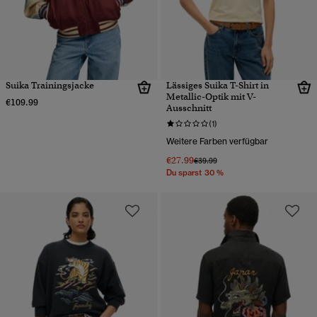
Suika Trainingsjacke
Lässiges Suika T-Shirt in
Metallic-Optik mit V-
€109.99
Ausschnitt
(1)
Weitere Farben verfügbar
€27.99
Preis wurde reduziert von
bis
€39.99
Du sparst 30 %