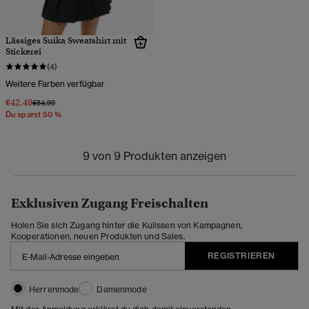
Lässiges Suika Sweatshirt mit
Stickerei
(4)
Weitere Farben verfügbar
€42.49
Preis wurde reduziert von
bis
€84.99
Du sparst 50 %
9 von 9 Produkten anzeigen
Exklusiven Zugang Freischalten
Holen Sie sich Zugang hinter die Kulissen von Kampagnen,
Kooperationen, neuen Produkten und Sales.
REGISTRIEREN
Herrenmode
Damenmode