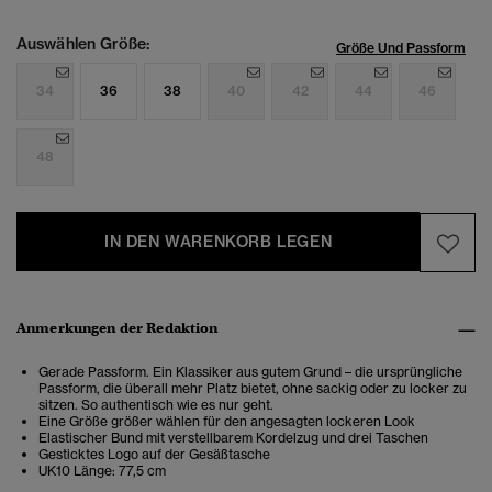
Auswählen Größe:
Größe Und Passform
34
36
38
40
42
44
46
48
IN DEN WARENKORB LEGEN
Anmerkungen der Redaktion
Gerade Passform. Ein Klassiker aus gutem Grund – die ursprüngliche
Passform, die überall mehr Platz bietet, ohne sackig oder zu locker zu
sitzen. So authentisch wie es nur geht.
Eine Größe größer wählen für den angesagten lockeren Look
Elastischer Bund mit verstellbarem Kordelzug und drei Taschen
Gesticktes Logo auf der Gesäßtasche
UK10 Länge: 77,5 cm