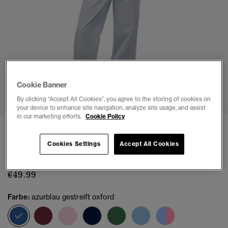
Cookie Banner
1
2
3
4
5
6
By clicking “Accept All Cookies”, you agree to the storing of cookies on
your device to enhance site navigation, analyze site usage, and assist
in our marketing efforts.
Cookie Policy
Gestreifte Hose aus Bio-Baumwolle mit
Elastikbund
Cookies Settings
Accept All Cookies
(7)
€49.99
Farbe:
azurblau gestreift oxford
Ausgewählt