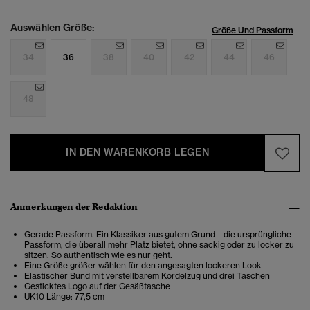
Auswählen Größe:
Größe Und Passform
34
36
38
40
42
44
46
48
IN DEN WARENKORB LEGEN
Anmerkungen der Redaktion
Gerade Passform. Ein Klassiker aus gutem Grund – die ursprüngliche
Passform, die überall mehr Platz bietet, ohne sackig oder zu locker zu
sitzen. So authentisch wie es nur geht.
Eine Größe größer wählen für den angesagten lockeren Look
Elastischer Bund mit verstellbarem Kordelzug und drei Taschen
Gesticktes Logo auf der Gesäßtasche
UK10 Länge: 77,5 cm