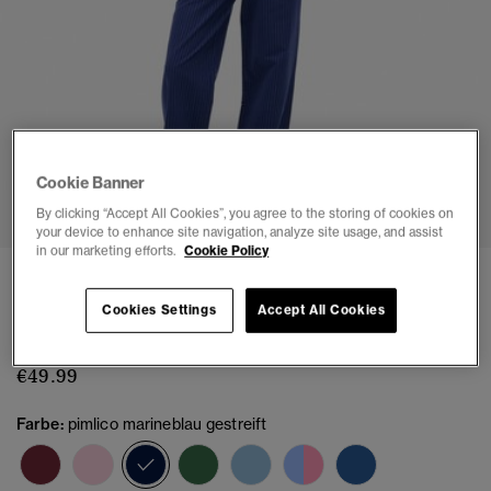
Cookie Banner
1
2
3
4
5
6
7
By clicking “Accept All Cookies”, you agree to the storing of cookies on
your device to enhance site navigation, analyze site usage, and assist
in our marketing efforts.
Cookie Policy
Gestreifte Hose aus Bio-Baumwolle mit
Elastikbund
Cookies Settings
Accept All Cookies
(5)
€49.99
Farbe:
pimlico marineblau gestreift
Ausgewählt