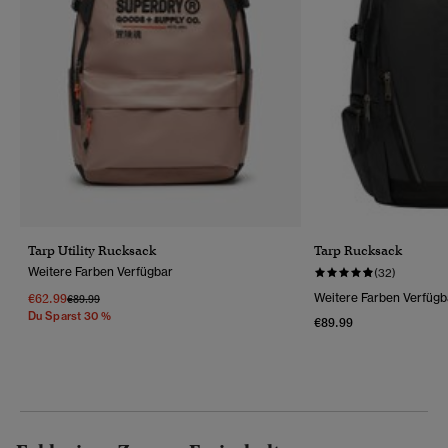
Tarp Utility Rucksack
Tarp Rucksack
Weitere Farben Verfügbar
(32)
€62.99
Weitere Farben Verfügb
Preis Wurde Reduziert Von
Bis
€89.99
Du Sparst 30 %
€89.99