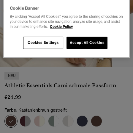
Cookie Banner
By clicking “Accept All Cookies”, you agree to the storing of cookies on
your device to enhance site navigation, analyze site usage, and assist
in our marketing efforts.
Cookie Policy
Cookies Settings
Accept All Cookies
1
2
3
4
5
6
7
NEU
Athletic Essentials Cami schmale Passform
€24.99
Farbe:
Kastanienbraun gestreift
Ausgewählt