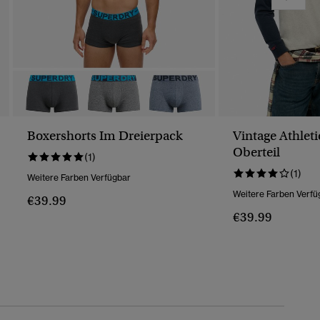
Boxershorts Im Dreierpack
Vintage Athleti
Oberteil
(1)
(1)
Weitere Farben Verfügbar
Weitere Farben Verfü
€39.99
€39.99