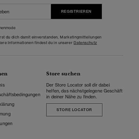
REGISTRIEREN
menmode
rst du dich damit einverstanden, Marketingmitteilungen
tere Informationen findest du in unserer
Datenschutz
nen
Store suchen
nis
Der Store Locator soll dir dabei
helfen, das nächstgelegene Geschäft
schäftsbedingungen
in deiner Nähe zu finden.
klärung
STORE LOCATOR
mmung
lungen