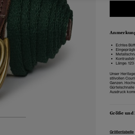
Anmerkung
Echtes Büf
Eingepräg
Metallschn
Kontrastst
Länge: 123
Unser Heritage 
stilvollen Coun
Ganzen. Hochwe
Gürtelschnalle
Ausdruck kom
Größe und
3
4
Größentabelle