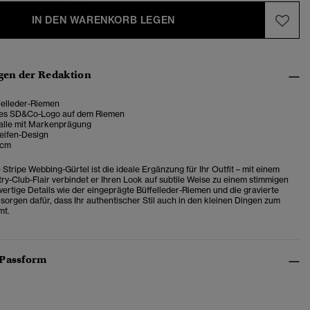
IN DEN WARENKORB LEGEN
en der Redaktion
felleder-Riemen
tes SD&Co-Logo auf dem Riemen
alle mit Markenprägung
reifen-Design
 cm
Stripe Webbing-Gürtel ist die ideale Ergänzung für Ihr Outfit – mit einem
try-Club-Flair verbindet er Ihren Look auf subtile Weise zu einem stimmigen
rtige Details wie der eingeprägte Büffelleder-Riemen und die gravierte
 sorgen dafür, dass Ihr authentischer Stil auch in den kleinen Dingen zum
mt.
 Passform