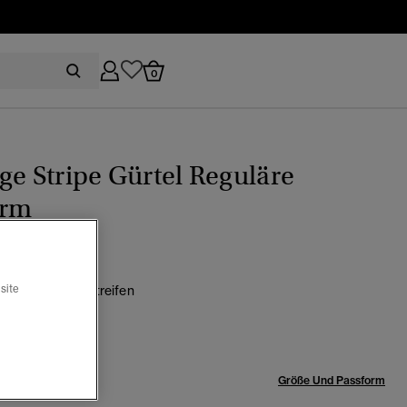
0
ge Stripe Gürtel Reguläre
orm
site
l-Kieferngrün Streifen
ewählt
röße:
Größe Und Passform