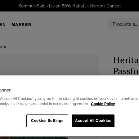
Sommer-Sale - bis zu 50% Rabatt -
Herren
|
Damen
EN
MARKEN
form
Herita
Passf
€29.99
anner
“Accept All Cookies”, you agree to the storing of cookies on your device to enhance 
Farbe:
Dunke
analyze site usage, and assist in our marketing efforts.
Cookie Policy
Ausg
Cookies Settings
Accept All Cookies
Auswählen G