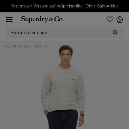
Kostenloser Versand auf Vollpreisartikel. Ohne Sale-Artikel
0
GERINGERER EINFLUSS