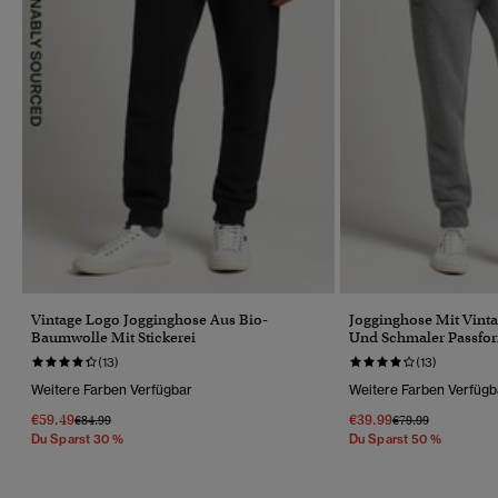
Vintage Logo Jogginghose Aus Bio-
Jogginghose Mit Vinta
Baumwolle Mit Stickerei
Und Schmaler Passfo
(13)
(13)
Weitere Farben Verfügbar
Weitere Farben Verfügb
€59.49
€39.99
Preis Wurde Reduziert Von
Bis
Preis Wurde Reduz
Bis
€84.99
€79.99
Du Sparst 30 %
Du Sparst 50 %