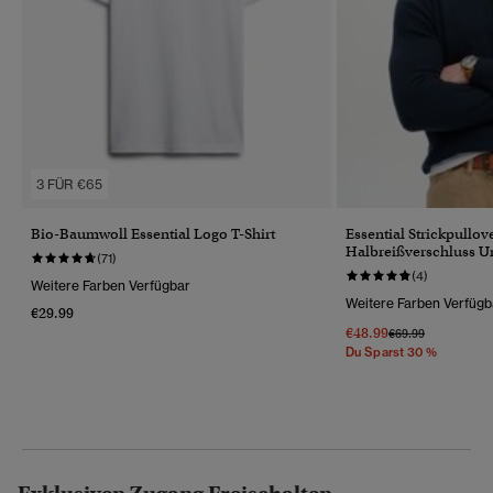
3 FÜR €65
Bio-Baumwoll Essential Logo T-Shirt
Essential Strickpullov
Halbreißverschluss Un
(71)
(4)
Weitere Farben Verfügbar
Weitere Farben Verfügb
€29.99
€48.99
Preis Wurde Reduz
Bis
€69.99
Du Sparst 30 %