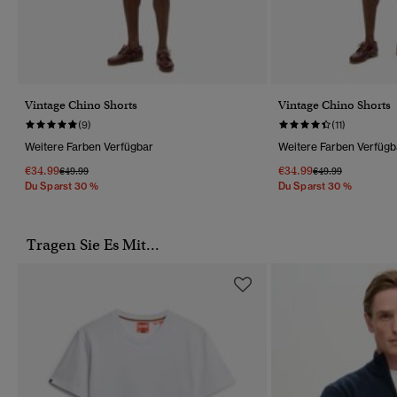
Vintage Chino Shorts
Vintage Chino Shorts
(9)
(11)
Weitere Farben Verfügbar
Weitere Farben Verfügb
€34.99
€34.99
Preis Wurde Reduziert Von
Bis
Preis Wurde Reduz
Bis
€49.99
€49.99
Du Sparst 30 %
Du Sparst 30 %
Tragen Sie Es Mit...