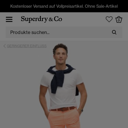
Kostenloser Versand auf Vollpreisartikel. Ohne Sale-Artikel
0
GERINGERER EINFLUSS