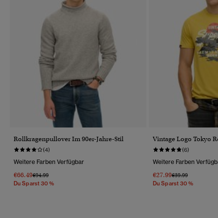
Rollkragenpullover Im 90er-Jahre-Stil
Vintage Logo Tokyo Re
(4)
(6)
Weitere Farben Verfügbar
Weitere Farben Verfügb
€66.49
€27.99
Preis Wurde Reduziert Von
Bis
Preis Wurde Reduz
Bis
€94.99
€39.99
Du Sparst 30 %
Du Sparst 30 %