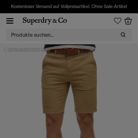
Kostenloser Versand auf Vollpreisartikel. Ohne Sale-Artikel
0
GERINGERER EINFLUSS