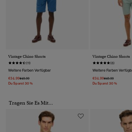
Vintage Chino Shorts
Vintage Chino Shorts
(11)
(8)
Weitere Farben Verfügbar
Weitere Farben Verfügb
€34.99
€34.99
Preis Wurde Reduziert Von
Bis
Preis Wurde Reduz
Bis
€49.99
€49.99
Du Sparst 30 %
Du Sparst 30 %
Tragen Sie Es Mit...