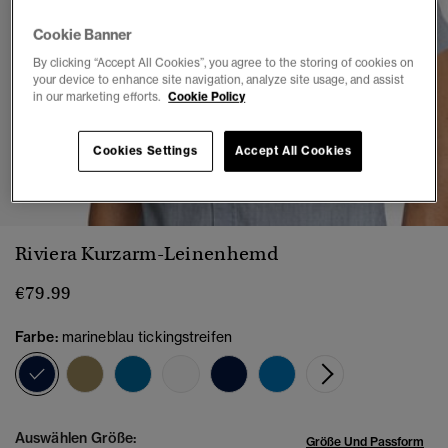
Cookie Banner
By clicking “Accept All Cookies”, you agree to the storing of cookies on
your device to enhance site navigation, analyze site usage, and assist
in our marketing efforts.
Cookie Policy
Cookies Settings
Accept All Cookies
1
2
3
4
5
6
7
Riviera Kurzarm-Leinenhemd
€79.99
Farbe:
marineblau tickingstreifen
Ausgewählt
Auswählen Größe:
Größe Und Passform