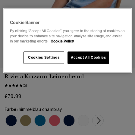
Cookie Banner
By clicking “Accept All Cookies”, you agree to the storing of cookies on
your device to enhance site navigation, analyze site usage, and assist
in our marketing efforts.
Cookie Policy
1
2
3
4
5
6
7
Cookies Settings
Accept All Cookies
Riviera Kurzarm-Leinenhemd
(2)
€79.99
Farbe:
himmelblau chambray