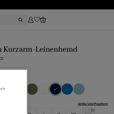
0
ra Kurzarm-Leinenhemd
(2)
er marineblau
Ausgewählt
site
röße:
Größe Und Passform