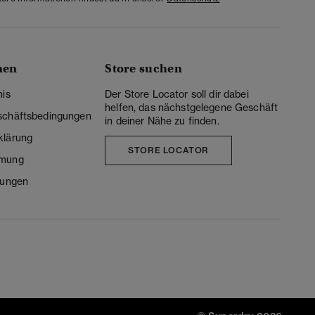
nen
Store suchen
nis
Der Store Locator soll dir dabei
helfen, das nächstgelegene Geschäft
schäftsbedingungen
in deiner Nähe zu finden.
klärung
STORE LOCATOR
mmung
lungen