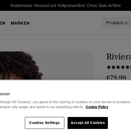
Kostenloser Versand auf Vollpreisartikel. Ohne Sale-Artikel
EN
MARKEN
Rivie
€79.99
Farbe:
finst
anner
“Accept All Cookies”, you agree to the storing of cookies on your device to enhance 
analyze site usage, and assist in our marketing efforts.
Cookie Policy
Auswählen G
Cookies Settings
Accept All Cookies