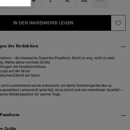
S
S
M
L
XL
XXL
XXXL
IN DEN WARENKORB LEGEN
en der Redaktion
sform – die klassische Superdry-Passform. Nicht zu eng, nicht zu weit,
tig. Wähle deine normale Größe
r Kragen mit Knopfverschluss
Logo auf der Brust
stisches Etikett am Saum
urzarm-Leinenhemd wurde entwickelt, um deine Sommergarderobe zu
 gewebtem Leinenstoff gefertigt, ist es leicht und von makelloser Qualität –
bares Kleidungsstück für warme Tage.
 Passform
er Größe