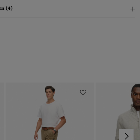
n (4)