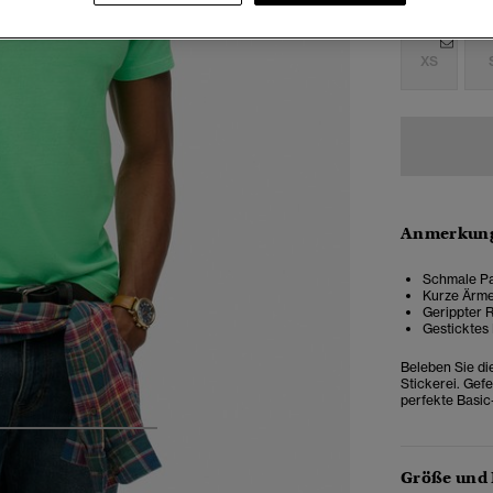
Auswählen G
XS
Anmerkung
Schmale Pa
Kurze Ärme
Gerippter 
Gesticktes 
Beleben Sie di
Stickerei. Gef
perfekte Basic
4
5
6
7
Größe und