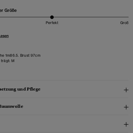
er Größe
Perfekt
Groß
Lesen
e 1m86.5. Brust 97cm
trägt:
M
etzung und Pflege
-Baumwolle