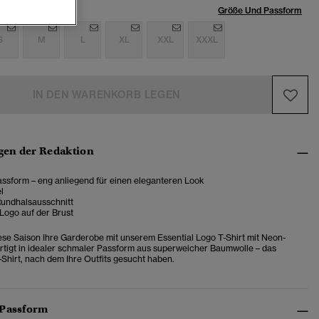
röße:
Größe Und Passform
S
M
L
XL
XXL
XXXL
IN DEN WARENKORB LEGEN
en der Redaktion
ssform – eng anliegend für einen eleganteren Look
l
Rundhalsausschnitt
Logo auf der Brust
ese Saison Ihre Garderobe mit unserem Essential Logo T-Shirt mit Neon-
ertigt in idealer schmaler Passform aus superweicher Baumwolle – das
-Shirt, nach dem Ihre Outfits gesucht haben.
 Passform