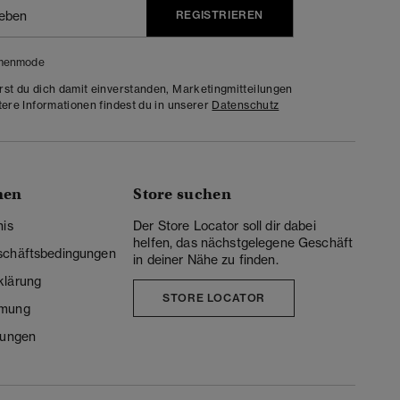
REGISTRIEREN
menmode
rst du dich damit einverstanden, Marketingmitteilungen
tere Informationen findest du in unserer
Datenschutz
nen
Store suchen
nis
Der Store Locator soll dir dabei
helfen, das nächstgelegene Geschäft
schäftsbedingungen
in deiner Nähe zu finden.
klärung
STORE LOCATOR
mmung
lungen