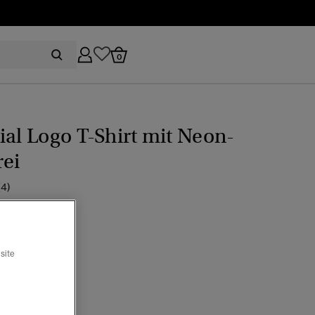
0
ial Logo T-Shirt mit Neon-
rei
(4)
eis wurde reduziert von
bis
29.99
site
eon-limonengrün